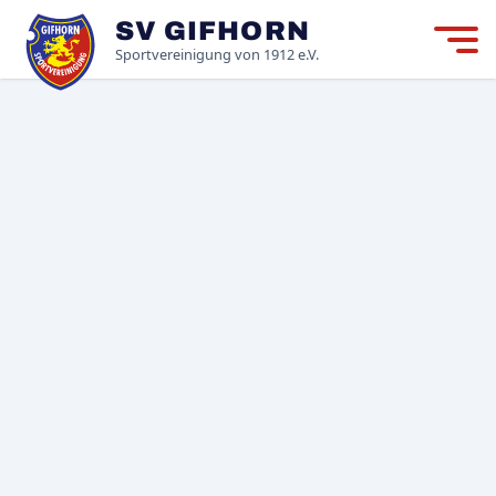
SV GIFHORN
Mitgliedschaft
M
Sportvereinigung von 1912 e.V.
Neuigkeiten
Der Verein
Login