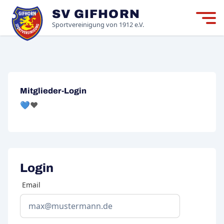
SV GIFHORN
Mitgliedschaft
M
Sportvereinigung von 1912 e.V.
Neuigkeiten
Der Verein
Mitglieder-Login
Login
💙❤️
Login
Email