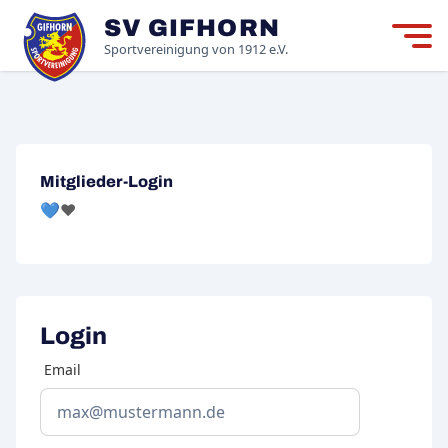
SV GIFHORN
Mitgliedschaft
M
Sportvereinigung von 1912 e.V.
Neuigkeiten
Der Verein
Mitglieder-Login
Login
💙❤️
Login
Email