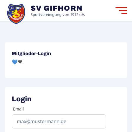
SV GIFHORN
Mitgliedschaft
M
Sportvereinigung von 1912 e.V.
Neuigkeiten
Der Verein
Mitglieder-Login
Login
💙❤️
Login
Email