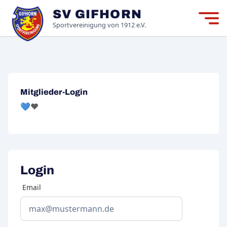
SV GIFHORN
Mitgliedschaft
M
Sportvereinigung von 1912 e.V.
Neuigkeiten
Der Verein
Mitglieder-Login
Login
💙❤️
Login
Email